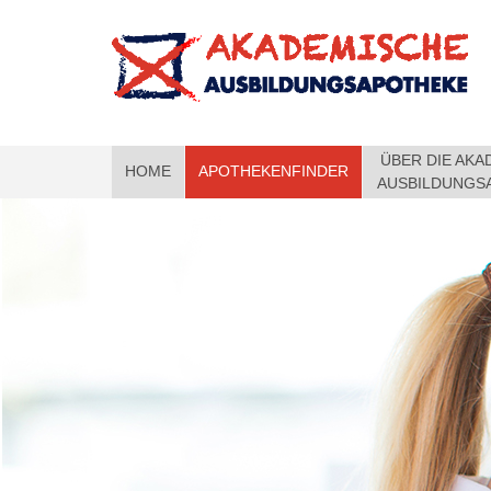
ÜBER DIE AKA
HOME
APOTHEKENFINDER
AUSBILDUNGS