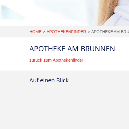
HOME
APOTHEKENFINDER
APOTHEKE AM BR
APOTHEKE AM BRUNNEN
zurück zum Apothekenfinder
Auf einen Blick